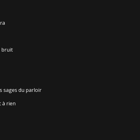
era
 bruit
s sages du parloir
 à rien