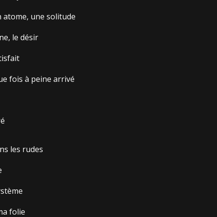
un atome, une solitude
ne, le désir
isfait
que fois à peine arrivé
ré
ns les rudes
e
système
ma folie