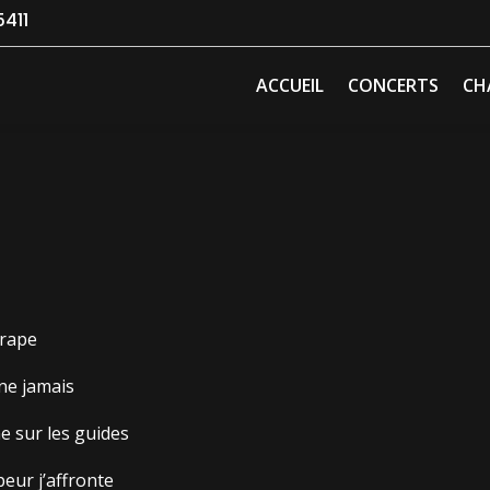
411
ACCUEIL
CONCERTS
CH
érape
gne jamais
e sur les guides
eur j’affronte