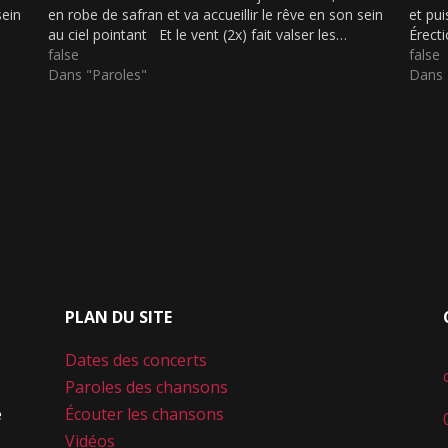
sein
en robe de safran et va accueillir le rêve en son sein
et pui
au ciel pointant Et le vent (2x) fait valser les…
Érect
false
porte
false
Dans "Paroles"
com
Dans 
PLAN DU SITE
Dates des concerts
Paroles des chansons
e
Écouter les chansons
Vidéos