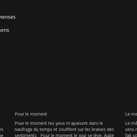
mmenses
 sens
Pour le moment
Le ma
Pour le moment tes yeux m'apaisent dans le
Le mâl
es
naufrage du temps et soufflent sur les braises des
sens 
be
sentiments Pour le moment le jour se lève, Aube
fait s