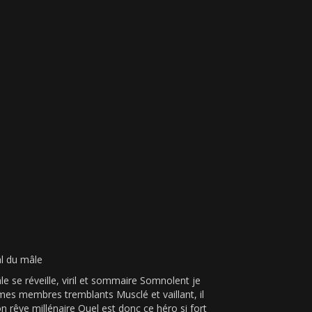
l du mâle
e se réveille, viril et sommaire Somnolent je
mes membres tremblants Musclé et vaillant, il
on rêve millénaire Quel est donc ce héro si fort