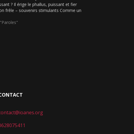
ssant ? Il érige le phallus, puissant et fier
ion frêle – souvenirs stimulants Comme un
-drapeau, un paratonnerre Elle tremble
me…
"Paroles"
CONTACT
contact@ioanes.org
0628075411