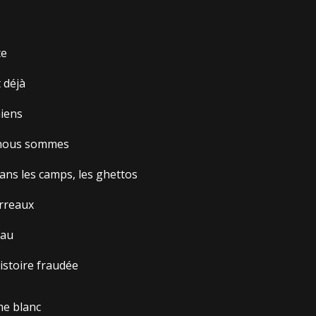
te
t déjà
miens
r nous sommes
ns les camps, les ghettos
arreaux
eau
histoire fraudée
me blanc